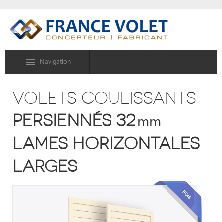
Navigation
volets coulissants
persiennés 32
mm
lames horizontales
larges