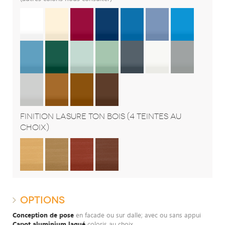
FINITION LASURE TON BOIS (4 TEINTES AU
CHOIX)
OPTIONS
Conception de pose
en facade ou sur dalle; avec ou sans appui
Capot aluminium laqué
coloris au choix