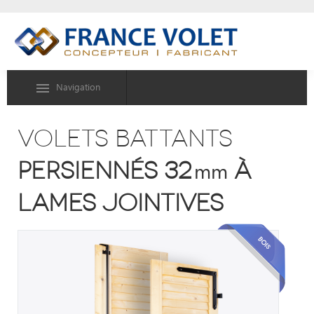
Navigation
volets battants
persiennés 32
à
mm
lames jointives