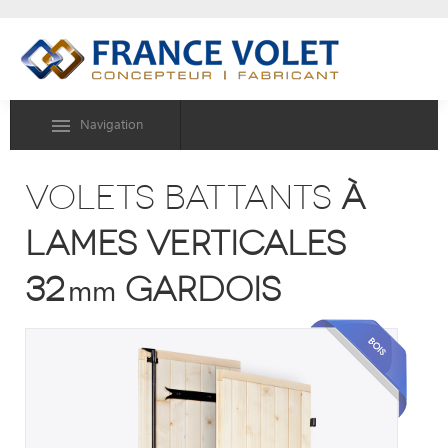
Navigation
volets battants
à
lames verticales
32
gardois
mm