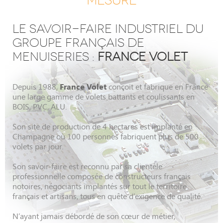
MESURE
LE SAVOIR-FAIRE INDUSTRIEL DU
GROUPE FRANÇAIS DE
MENUISERIES :
FRANCE VOLET
France Volet
Depuis 1988,
conçoit et fabrique en France
une large gamme de volets battants et coulissants en
BOIS, PVC, ALU.
Son site de production de 4 hectares est implanté en
Champagne où 100 personnes fabriquent plus de 500
volets par jour.
Son savoir-faire est reconnu par sa clientèle
professionnelle composée de constructeurs français
notoires, négociants implantés sur tout le territoire
français et artisans, tous en quête d’exigence de qualité.
N’ayant jamais débordé de son cœur de métier,